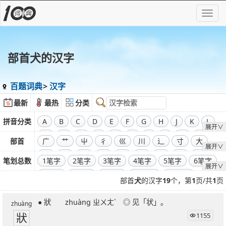
部首犬的汉字
百题词典
汉字
最新
最热
分类
拼音分类
A
B
C
D
E
F
G
H
J
K
L
展开∨
M
N
O
P
Q
R
S
T
W
X
部首
广
艹
屮
彳
巛
川
辶
寸
大
展开∨
Y
Z
飞
干
工
弓
廾
囗
己
彐
彑
笔划总数
1笔字
2笔字
3笔字
4笔字
5笔字
6笔字
展开∨
巾
口
全部偏旁部首
7笔字
8笔字
9笔字
10笔字
11笔字
部首
犬
的汉字
19
个，第
1
页/共
1
页
12笔字
13笔字
14笔字
15笔字
16笔字
● 狀 zhuàng ㄓㄨㄤˋ ◎ 见「状」。
17笔字
18笔字
19笔字
20笔字
21笔字
zhuàng
狀
1155
22笔字
23笔字
24笔字
25笔字
26笔字