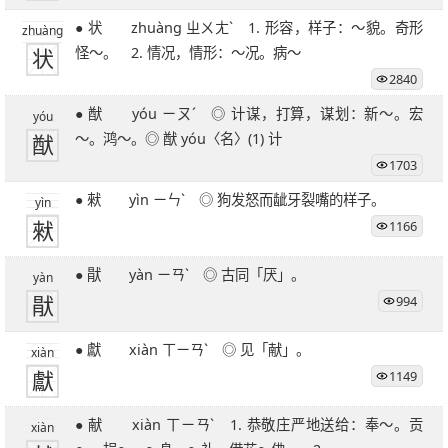
27笔字
28笔字
29笔字
30笔字
31笔字
● 状 zhuàng ㄓㄨㄤˋ 1. 形容，样子：～貌。奇形
zhuàng
32笔字
33笔字
34笔字
35笔字
36笔字
状
怪～。 2. 情况，情形：～况。病～
39笔字
51笔字
2840
● 猷 yóu ㄧㄡˊ ◎ 计谋，打算，谋划：新～。宏
yóu
猷
～。鸿～。◎ 猷 yóu〈名〉(1) 计
1703
● 猌 yìn ㄧㄣˋ ◎ 狗发怒而龇牙裂嘴的样子。
yìn
猌
1166
● 猒 yàn ㄧㄢˋ ◎ 古同「厌」。
yàn
猒
994
● 獻 xiàn ㄒㄧㄢˋ ◎ 见「献」。
xiàn
獻
1149
● 献 xiàn ㄒㄧㄢˋ 1. 恭敬庄严地送给：奉～。贡
xiàn