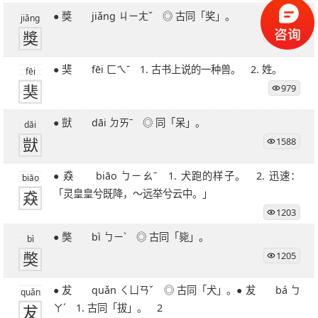
● 獎 jiǎng ㄐㄧㄤˇ ◎ 古同「奖」。
jiǎng
獎
1200
● 猆 fēi ㄈㄟˉ 1. 古书上说的一种兽。 2. 姓。
fēi
猆
979
● 獃 dāi ㄉㄞˉ ◎ 同「呆」。
dāi
獃
1588
● 猋 biāo ㄅㄧㄠˉ 1. 犬跑的样子。 2. 迅速：
biāo
猋
「灵皇皇兮既降，～远举兮云中。」
1203
● 獘 bì ㄅㄧˋ ◎ 古同「毙」。
bì
獘
1205
● 犮 quǎn ㄑㄩㄢˇ ◎ 古同「犬」。● 犮 bá ㄅ
quǎn
犮
ㄚˊ 1. 古同「拔」。 2