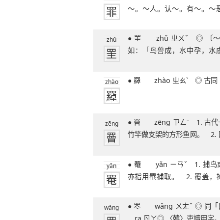
罪
～。～人。认～。有～。～
51笔字
魁。～行。～
● 罜 zhǔ ㄓㄨˇ ◎ 〔～?〕小鱼网，
zhǔ
罜
如：「鸟兽成，水中孕，水
～。」
● 羄 zhào ㄓㄠˋ 
zhào
羄
● 罾 zēng ㄗㄥˉ 1. 古代一种用木棍或
zēng
罾
竹竿做支架的方形鱼网。 2.
书帛
● 罨 yǎn ㄧㄢˇ 1. 捕鸟或捕鸟的网，
yǎn
罨
亦指用罨捕取。 2. 覆盖
（热敷法
● 罖 wǎng ㄨㄤˇ ◎ 同「网」。● 罖
wǎng
ra ㄖㄚ◎ 〈韓〉吏讀用字