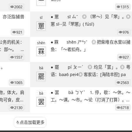
罒
2002
1315
● 罳 sī ㄙˉ ◎ 〔罘～〕见「罘」。◎
sī
罳
罳 sī--见「罘罳」( fúsī)
921
976
● 罧 shēn ㄕㄣˉ ◎ 把柴堆在水里以捕
shēn
：部～。 3.
罧
鱼：「～者扣舟。」
1557
927
罴」。
● 罷 pí ㄆㄧˊ ◎ 均见「罢」。◎ 粤
bà
罷
语：baa6 pei4◎ 客家话：[海陆丰腔] pa
1065
2563
● 罢 bà ㄅㄚˋ 1. 停，歇：～休。～
bà
肉可食，皮可
罢
工。～课。～市。～论（打消了打算）。～
笔（停止写作）
2130
6718
点击加载更多