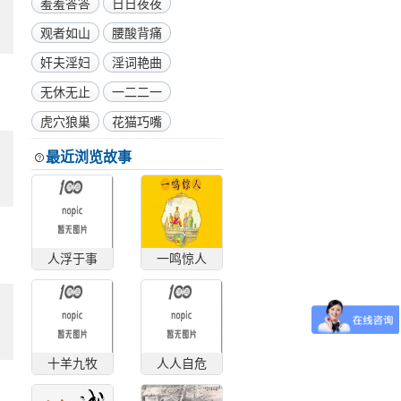
羞羞答答
日日夜夜
观者如山
腰酸背痛
奸夫淫妇
淫词艳曲
无休无止
一二二一
虎穴狼巢
花猫巧嘴
最近浏览故事
人浮于事
一鸣惊人
十羊九牧
人人自危