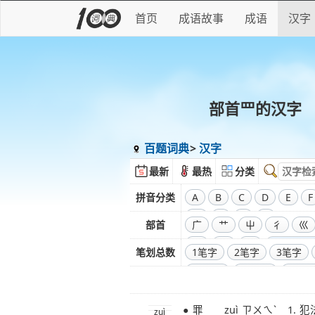
首页
成语故事
成语
汉字
部首罒的汉字
百题词典
汉字
最新
最热
分类
拼音分类
A
B
C
D
E
F
W
X
Y
Z
部首
广
艹
屮
彳
巛
彑
巾
口
全部偏旁
笔划总数
1笔字
2笔字
3笔字
11笔字
12笔字
13笔
20笔字
21笔字
22笔
● 罪 zuì ㄗㄨㄟˋ 1. 犯法的行为：犯
29笔字
30笔字
31笔
zuì