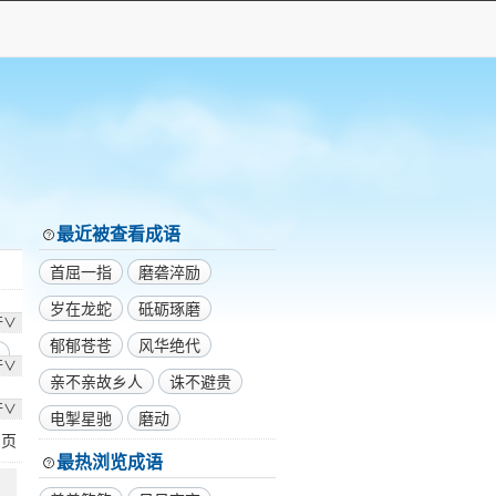
最近被查看成语
首屈一指
磨砻淬励
岁在龙蛇
砥砺琢磨
开∨
郁郁苍苍
风华绝代
开∨
亲不亲故乡人
诛不避贵
开∨
电掣星驰
磨动
1
页
最热浏览成语