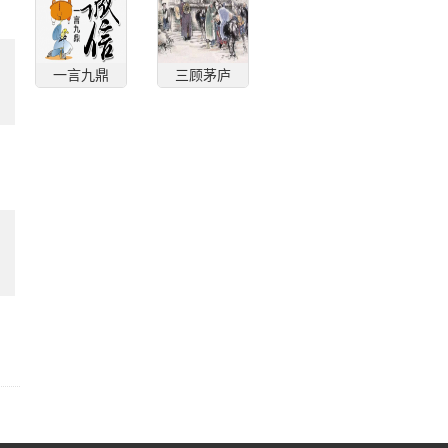
一言九鼎
三顾茅庐