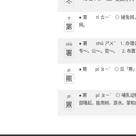
罖
● 罤 tí ㄊㄧˊ ◎ 捕兔网，亦泛指捕兽
tí
罤
网。
● 署 shǔ ㄕㄨˇ 1. 办理公务的机关：
shǔ
署
专～。公～。官～。 2. 布置
签
● 羆 pí ㄆㄧˊ ◎ 见「
pí
羆
● 罴 pí ㄆㄧˊ ◎ 哺乳动物，体大，肩
pí
罴
部隆起，能爬树、游水。掌和
做褥子，胆入