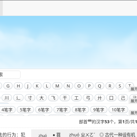
G
H
J
K
L
M
N
O
P
Q
R
S
T
展
川
辶
寸
大
飞
干
工
弓
廾
囗
己
彐
展
部首
4笔字
5笔字
6笔字
7笔字
8笔字
9笔字
10笔字
展
字
14笔字
15笔字
16笔字
17笔字
18笔字
19笔字
部首
罒
的汉字
53
个，第
1
页/共
字
23笔字
24笔字
25笔字
26笔字
27笔字
28笔字
● 罬 zhuó ㄓㄨㄛˊ ◎ 古代一种设有机
字
32笔字
33笔字
34笔字
35笔字
36笔字
39笔字
zhuó