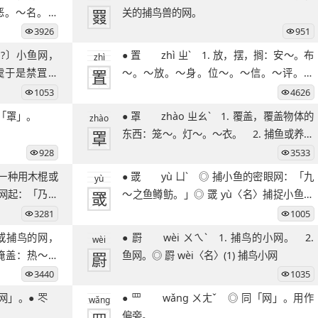
恶。～名。～
罬
关的捕鸟兽的网。
3926
951
● 置 zhì ㄓˋ 1. 放，摆，搁：安～。布
zhì
虞于是禁罝～
置
～。～放。～身。位～。～信。～评。～
疑。～辩。
1053
4626
◎ 古同「罩」。
● 罩 zhào ㄓㄠˋ 1. 覆盖，覆盖物体的
zhào
罩
东西：笼～。灯～。～衣。 2. 捕鱼或养鸡
鸭等
928
3533
● 罭 yù ㄩˋ ◎ 捕小鱼的密眼网：「九
yù
 网起：「乃丹
罭
～之鱼鳟鲂。」◎ 罭 yù〈名〉捕捉小鱼的
细网 [
3281
1005
● 罻 wèi ㄨㄟˋ 1. 捕鸟的小网。 2.
wèi
，掩盖：热～法
罻
鱼网。◎ 罻 wèi〈名〉(1) 捕鸟小网
3440
1035
● 罒 wǎng ㄨㄤˇ ◎ 同「网」。用作
wǎng
。
偏旁。