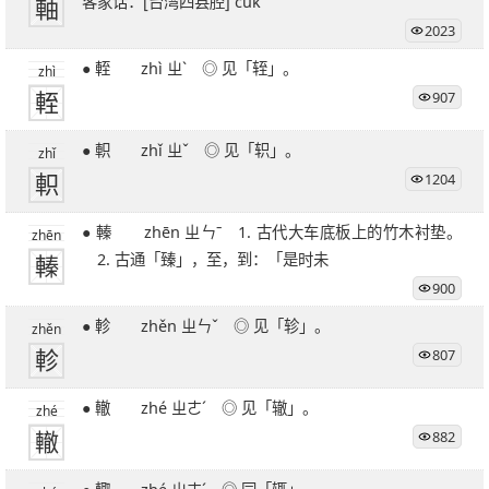
軸
客家话：[台湾四县腔] cuk
2023
● 輊 zhì ㄓˋ ◎ 见「轾」。
zhì
輊
907
● 軹 zhǐ ㄓˇ ◎ 见「轵」。
zhǐ
軹
1204
● 轃 zhēn ㄓㄣˉ 1. 古代大车底板上的竹木衬垫。
zhēn
轃
2. 古通「臻」，至，到：「是时未
900
● 軫 zhěn ㄓㄣˇ ◎ 见「轸」。
zhěn
軫
807
● 轍 zhé ㄓㄜˊ ◎ 见「辙」。
zhé
轍
882