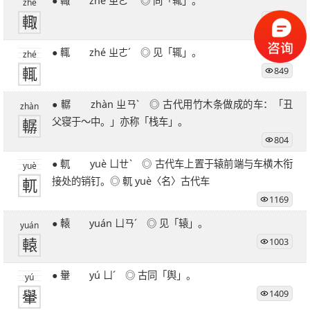
● 輙 zhé ㄓㄜˊ ◎ 同「辄」。
zhé
輙
753
● 輒 zhé ㄓㄜˊ ◎ 见「辄」。
zhé
輒
849
● 轏 zhàn ㄓㄢˋ ◎ 古代用竹木条做成的车：「丑
zhàn
轏
父寝于～中。」亦称「栈车」。
804
● 軏 yuè ㄩㄝˋ ◎ 古代车上置于辕前端与车横木衔
yuè
軏
接处的销钉。◎ 軏 yuè〈名〉古代车
1169
● 轅 yuán ㄩㄢˊ ◎ 见「辕」。
yuán
轅
1003
● 轝 yú ㄩˊ ◎ 古同「舆」。
yú
轝
1409