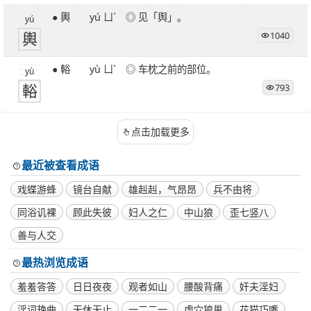
● 輿 yú ㄩˊ ◎ 见「舆」。
yú
輿
1040
● 輍 yù ㄩˋ ◎ 车枕之前的部位。
yù
輍
793
点击加载更多
最近被查看成语
戏蝶游蜂
镜台自献
雄赳赳，气昂昂
兵不由将
同浴讥裸
顾此失彼
妇人之仁
中山狼
歪七竖八
善与人交
最热浏览成语
羞羞答答
日日夜夜
观者如山
腰酸背痛
奸夫淫妇
淫词艳曲
无休无止
一二二一
虎穴狼巢
花猫巧嘴