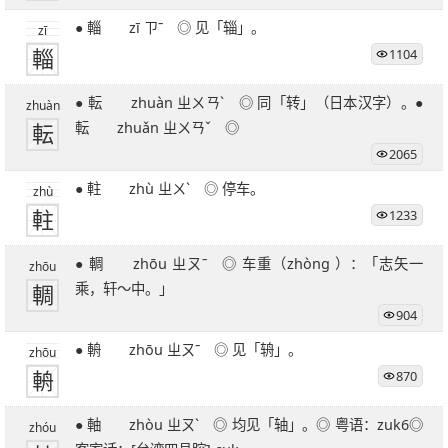
27笔字
28笔字
29笔字
30笔字
31笔字
● 輜 zī ㄗˉ ◎ 见「辎」。
zī
32笔字
33笔字
34笔字
35笔字
36笔字
輜
1104
39笔字
51笔字
● 転 zhuàn ㄓㄨㄢˋ ◎ 同「转」（日本汉字）。●
zhuàn
転
転 zhuǎn ㄓㄨㄢˇ ◎
2065
● 軴 zhù ㄓㄨˋ ◎ 停车。
zhù
軴
1233
● 輖 zhōu ㄓㄡˉ ◎ 车重（zhòng ）：「志矢一
zhōu
輖
乘，轩～中。」
904
● 輈 zhōu ㄓㄡˉ ◎ 见「辀」。
zhōu
輈
870
● 軸 zhòu ㄓㄡˋ ◎ 均见「轴」。◎ 粤语：zuk6◎
zhóu