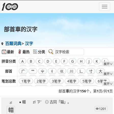
部首車的汉字
百题词典
汉字
最新
最热
分类
拼音分类
A
B
C
D
E
F
G
H
J
K
L
展开∨
M
N
O
P
Q
R
S
T
W
X
部首
广
艹
屮
彳
巛
川
辶
寸
大
展开∨
Y
Z
飞
干
工
弓
廾
囗
己
彐
彑
笔划总数
1笔字
2笔字
3笔字
4笔字
5笔字
6笔字
展开∨
巾
口
全部偏旁部首
7笔字
8笔字
9笔字
10笔字
11笔字
部首
車
的汉字
156
个，第
1
页/共
1
页
12笔字
13笔字
14笔字
15笔字
16笔字
● 輺 zī ㄗˉ ◎ 古同「辎」。
17笔字
18笔字
19笔字
20笔字
21笔字
zī
輺
1201
22笔字
23笔字
24笔字
25笔字
26笔字