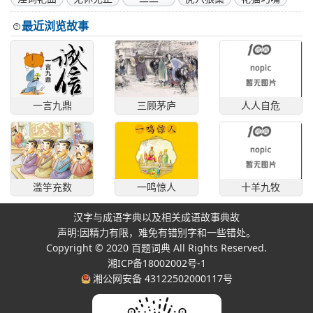
最近浏览故事
一言九鼎
三顾茅庐
人人自危
滥竽充数
一鸣惊人
十羊九牧
汉字与成语字典以及相关成语故事典故
声明:因精力有限，难免有错别字和一些错处。
Copyright © 2020
百题词典
All Rights Reserved.
湘ICP备18002002号-1
湘公网安备 43122502000117号