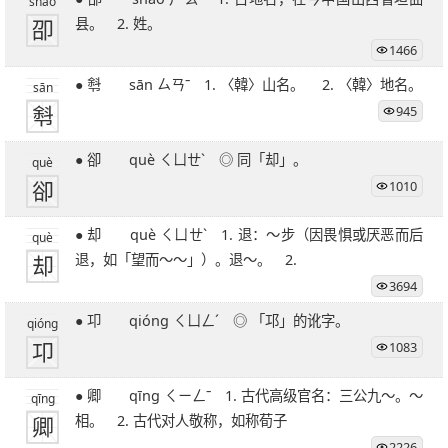
shào
卲
县。 2. 姓。
1466
● 厁 sān ㄙㄢˉ 1. 〈韓〉山名。 2. 〈韓〉地名。
sān
厁
945
● 卻 què ㄑㄩㄝˋ ◎ 同「却」。
què
卻
1010
● 却 què ㄑㄩㄝˋ 1. 退：～步（因畏惧或厌恶而后
què
却
退，如「望而～～」）。退～。 2.
3694
● 卭 qióng ㄑㄩㄥˊ ◎ 「邛」的讹字。
qióng
卭
1083
● 卿 qīng ㄑㄧㄥˉ 1. 古代高级官名：三公九～。～
qīng
卿
相。 2. 古代对人敬称，如称荀子
2226