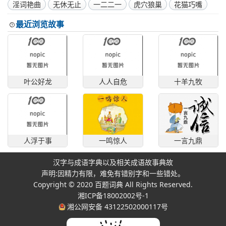
淫词艳曲
无休无止
一二二一
虎穴狼巢
花猫巧嘴
最近浏览故事
叶公好龙
人人自危
十羊九牧
人浮于事
一鸣惊人
一言九鼎
汉字与成语字典以及相关成语故事典故
声明:因精力有限，难免有错别字和一些错处。
Copyright © 2020
百题词典
All Rights Reserved.
湘ICP备18002002号-1
湘公网安备 43122502000117号