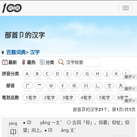
部首卩的汉字
百题词典
汉字
最新
最热
分类
拼音分类
A
B
C
D
E
F
G
H
J
K
L
展开∨
M
N
O
P
Q
R
S
T
W
X
部首
广
艹
屮
彳
巛
川
辶
寸
大
展开∨
Y
Z
飞
干
工
弓
廾
囗
己
彐
彑
笔划总数
1笔字
2笔字
3笔字
4笔字
5笔字
6笔字
展开∨
巾
口
全部偏旁部首
7笔字
8笔字
9笔字
10笔字
11笔字
部首
卩
的汉字
21
个，第
1
页/共
1
页
12笔字
13笔字
14笔字
15笔字
16笔字
● 卬 yǎng ㄧㄤˇ ◎ 古同「仰」，仰慕；仰仗；仰
17笔字
18笔字
19笔字
20笔字
21笔字
yǎng
卬
望；向上。● 卬 áng ㄤˊ
22笔字
23笔字
24笔字
25笔字
26笔字