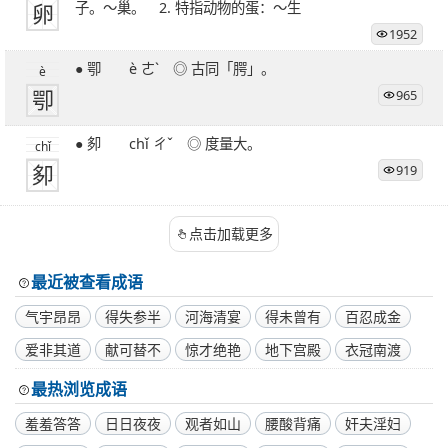
卵
子。～巢。 2. 特指动物的蛋：～生
1952
● 卾 è ㄜˋ ◎ 古同「腭」。
è
卾
965
● 卶 chǐ ㄔˇ ◎ 度量大。
chǐ
卶
919
点击加载更多
最近被查看成语
气宇昂昂
得失参半
河海清宴
得未曾有
百忍成金
爱非其道
献可替不
惊才绝艳
地下宫殿
衣冠南渡
最热浏览成语
羞羞答答
日日夜夜
观者如山
腰酸背痛
奸夫淫妇