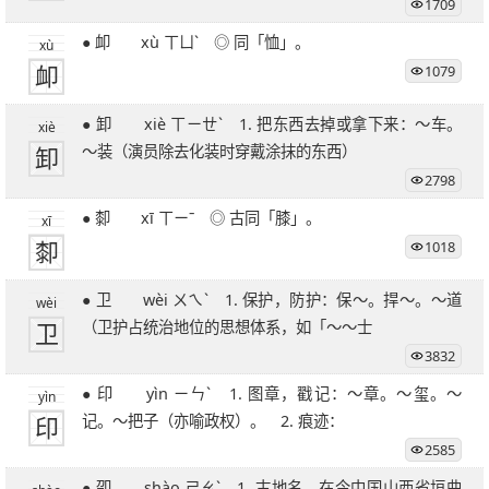
1709
27笔字
28笔字
29笔字
30笔字
31笔字
32笔字
● 卹 xù ㄒㄩˋ ◎ 同「恤」。
33笔字
34笔字
35笔字
36笔字
xù
卹
1079
39笔字
51笔字
● 卸 xiè ㄒㄧㄝˋ 1. 把东西去掉或拿下来：～车。
xiè
卸
～装（演员除去化装时穿戴涂抹的东西）
2798
● 厀 xī ㄒㄧˉ ◎ 古同「膝」。
xī
厀
1018
● 卫 wèi ㄨㄟˋ 1. 保护，防护：保～。捍～。～道
wèi
卫
（卫护占统治地位的思想体系，如「～～士
3832
● 印 yìn ㄧㄣˋ 1. 图章，戳记：～章。～玺。～
yìn
印
记。～把子（亦喻政权）。 2. 痕迹：
2585
● 卲 shào ㄕㄠˋ 1. 古地名，在今中国山西省垣曲