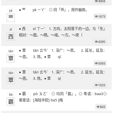
4004
27笔字
28笔字
29笔字
30笔字
31笔字
32笔字
● 覀 yà ㄧㄚˋ ◎ 同「襾」，用作偏旁。
33笔字
34笔字
35笔字
36笔字
yà
覀
1673
39笔字
51笔字
● 西 xī ㄒㄧˉ 1. 方向，太阳落下的一边，与「东」
xī
西
相对：～面。～晒。～域。～方。～席（
4395
● 覃 tán ㄊㄢˊ 1. 深广：～思。 2. 延长，延及：
tán
覃
～恩。 3. 姓。● 覃 qí
5093
● 覃 tán ㄊㄢˊ 1. 深广：～思。 2. 延长，延及：
tán
覃
～恩。 3. 姓。● 覃 qí
1633
● 覇 pò ㄆㄛˋ ◎ 均同「霸」。◎ 粤语：baa3◎
bà
覇
客家话：[海陆丰腔] ba5 [梅
843