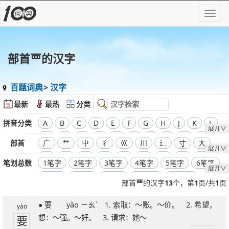
部首覀的汉字
百题词典
汉字
最新
最热
分类
拼音分类
A
B
C
D
E
F
G
H
J
K
L
展开∨
M
N
O
P
Q
R
S
T
W
X
部首
广
艹
屮
彳
巛
川
辶
寸
大
展开∨
Y
Z
飞
干
工
弓
廾
囗
己
彐
彑
笔划总数
1笔字
2笔字
3笔字
4笔字
5笔字
6笔字
展开∨
巾
口
全部偏旁部首
7笔字
8笔字
9笔字
10笔字
11笔字
部首
覀
的汉字
13
个，第
1
页/共
1
页
12笔字
13笔字
14笔字
15笔字
16笔字
● 要 yào ㄧㄠˋ 1. 索取：～账。～价。 2. 希望，
17笔字
18笔字
19笔字
20笔字
21笔字
yào
要
想：～强。～好。 3. 请求：她～
22笔字
23笔字
24笔字
25笔字
26笔字