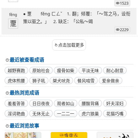
1523
● 覂 fěng ㄈㄥˇ 1. 翻；倾覆：「～驾之马，设衔
fěng
覂
策以驱之。」 2. 缺乏：「公私～竭
2229
点击加载更多
最近被查看成语
越野赛跑
原始社会
瘦骨如柴
平淡无味
耐心耐意
虎体熊腰
狮子吼
桀犬吠尧
餐风啮雪
爱亲做亲
最热浏览成语
羞羞答答
日日夜夜
观者如山
腰酸背痛
奸夫淫妇
淫词艳曲
无休无止
一二二一
虎穴狼巢
花猫巧嘴
最近浏览故事