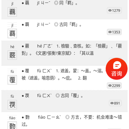
● 覊 jī ㄐㄧˉ ◎ 同「羁」。
jī
覊
1279
● 覉 jī ㄐㄧˉ ◎ 古同「羁」。
jī
覉
1353
● 覈 hé ㄏㄜˊ 1. 檢驗﹑查核。如：「檢覈」﹑「覈
hé
覈
對」。《文選?張衡?東京賦》：「其以溫
855
● 覆 fù ㄈㄨˋ 1. 遮盖，蒙：～盖。～溺。～蔽。～
fù
覆
被（遮盖，喻恩荫）。～庇。 2. 翻
2299
● 覄 fù ㄈㄨˋ ◎ 古同「覆」。
fù
覄
891
● 覅 fiào ㄈㄧㄠˋ ◎ 方言，不要：机会难逢～错
fiào
覅
过。