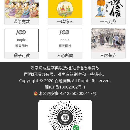
滥竽充数
一鸣惊人
一言九鼎
孺子可教
人心所向
三顾茅庐
汉字与成语字典以及相关成语故事典故
声明:因精力有限，难免有错别字和一些错处。
Copyright © 2020
百题词典
All Rights Reserved.
湘ICP备18002002号-1
湘公网安备 43122502000117号