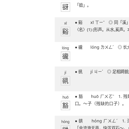
谺
「谽」。
51笔字
● 谿 xī ㄒㄧˉ ◎ 同「溪」。◎ 谿豀 xī
xī
谿
〈名〉(1) (形声。从水,奚声。
● 豅 lóng ㄌㄨㄥˊ
lóng
豅
● 谻 jí ㄐㄧˊ ◎ 足相踦
jí
谻
● 豁 huō ㄏㄨㄛˉ 1. 残缺，裂开：～
huō
豁
口。～子（残缺的口子）。 
却：～出性
● 谼 hóng ㄏㄨㄥˊ 1. 深沟；大谷：
hóng
「余流滑无声，快泻双石～。」