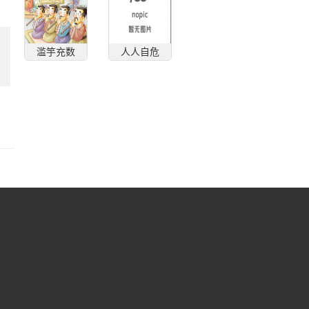
滥竽充数
人人自危