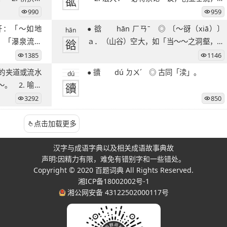
谹
万世
990
959
● 谽 hān ㄏㄢˉ ◎ 〔～谺（xiā）〕
hān
深：「瀑泉流其
谽
ａ．（山谷）空大，如「当～～之洞壑，临
决咽之悲泉
1385
1146
● 豄 dú ㄉㄨˊ ◎ 古同「渎」。
dú
。 2. 喻困
豄
3292
850
点击加载更多
汉字与成语字典以及相关成语故事典故
声明:因精力有限，难免有错别字和一些错处。
Copyright © 2020
百题词典
All Rights Reserved.
湘ICP备18002002号-1
湘公网安备 43122502000117号