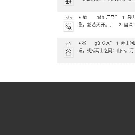
谼
「桥～
● 豃 hǎn ㄏㄢˇ 1. 裂开：「～如地
hǎn
豃
裂，豁若天开。」 2. 幽
中，～若洩
● 谷 gǔ ㄍㄨˇ 1. 两山间的夹道或流水
gǔ
谷
道，或指两山之间：山～。河～
境：进退