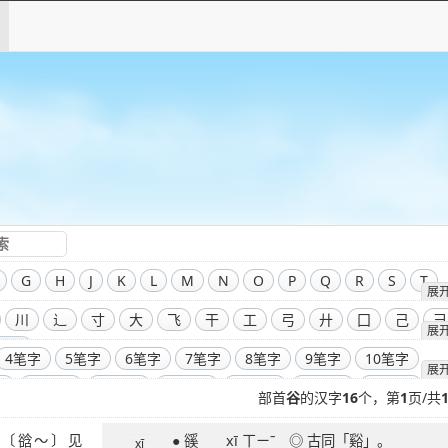
G
H
J
K
L
M
N
O
P
Q
R
S
T
展
川
辶
寸
大
飞
干
工
弓
廾
囗
己
彐
展
部首
4笔字
5笔字
6笔字
7笔字
8笔字
9笔字
10笔字
展
字
14笔字
15笔字
16笔字
17笔字
18笔字
19笔字
部首
谷
的汉字
16
个，第
1
页/共
字
23笔字
24笔字
25笔字
26笔字
27笔字
28笔字
● 豀 xī ㄒㄧˉ ◎ 古同「谿」。
字
32笔字
33笔字
34笔字
35笔字
36笔字
39笔字
xī