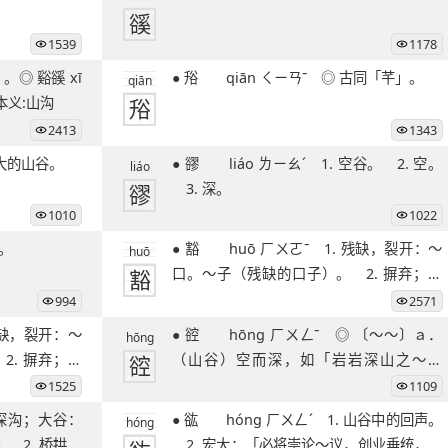
豀
1539
1178
● 谸 qiān ㄑㄧㄢˉ ◎ 古同「芊」。
qiān
本义:山沟
谸
2413
1343
 ◎ 长大的山谷。
● 豂 liáo ㄌㄧㄠˊ 1. 空谷。 2. 空。
liáo
豂
3. 深。
1010
1022
貌。
● 豁 huō ㄏㄨㄛˉ 1. 残缺，裂开：～
huō
豁
口。～子（残缺的口子）。 2. 摒弃；舍
却：～出性
994
2571
● 谾 hōng ㄏㄨㄥˉ ◎ 〔～～〕ａ．
hōng
2. 摒弃；舍
谾
（山谷）空而深，如「岩岩深山之～～
兮。」ｂ．象声词
1525
1109
● 谹 hóng ㄏㄨㄥˊ 1. 山谷中的回声。
hóng
 2. 桥拱：
2. 宏大：「必将崇论～议，创业垂统，为