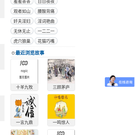
羞羞答答
日日夜夜
观者如山
腰酸背痛
奸夫淫妇
淫词艳曲
无休无止
一二二一
虎穴狼巢
花猫巧嘴
最近浏览故事
十羊九牧
三顾茅庐
一言九鼎
一鸣惊人