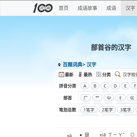
首页
成语故事
成语
汉字
部首谷的汉字
百题词典
汉字
最新
最热
分类
拼音分类
A
B
C
D
E
F
W
X
Y
Z
部首
广
艹
屮
彳
巛
彑
巾
口
全部偏旁
笔划总数
1笔字
2笔字
3笔字
11笔字
12笔字
13笔
20笔字
21笔字
22笔
● 谺 xiā ㄒㄧㄚˉ ◎ 〔谽～〕见
29笔字
30笔字
31笔
xiā