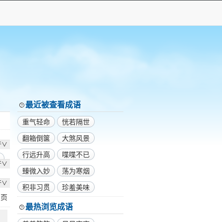
最近被查看成语
重气轻命
恍若隔世
翻箱倒箧
大煞风景
开∨
行远升高
喋喋不已
开∨
臻微入妙
荡为寒烟
开∨
积非习贯
珍羞美味
1
页
最热浏览成语