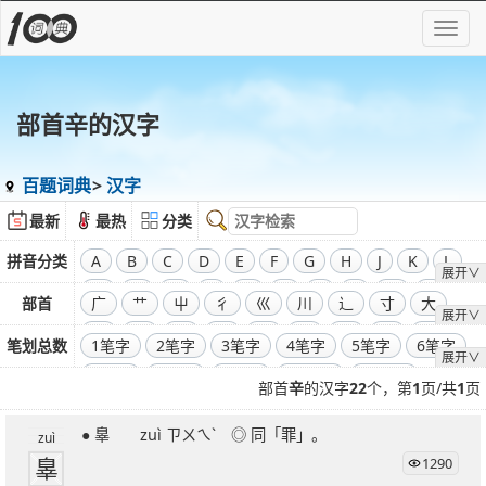
部首辛的汉字
百题词典
汉字
最新
最热
分类
拼音分类
A
B
C
D
E
F
G
H
J
K
L
展开∨
M
N
O
P
Q
R
S
T
W
X
部首
广
艹
屮
彳
巛
川
辶
寸
大
展开∨
Y
Z
飞
干
工
弓
廾
囗
己
彐
彑
笔划总数
1笔字
2笔字
3笔字
4笔字
5笔字
6笔字
展开∨
巾
口
全部偏旁部首
7笔字
8笔字
9笔字
10笔字
11笔字
部首
辛
的汉字
22
个，第
1
页/共
1
页
12笔字
13笔字
14笔字
15笔字
16笔字
● 辠 zuì ㄗㄨㄟˋ ◎ 同「罪」。
17笔字
18笔字
19笔字
20笔字
21笔字
zuì
辠
1290
22笔字
23笔字
24笔字
25笔字
26笔字