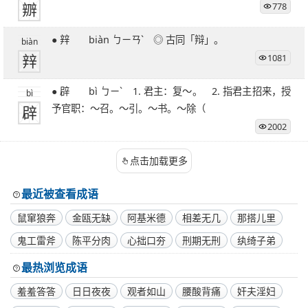
辧
778
● 辡 biàn ㄅㄧㄢˋ ◎ 古同「辩」。
biàn
辡
1081
● 辟 bì ㄅㄧˋ 1. 君主：复～。 2. 指君主招来，授
bì
辟
予官职：～召。～引。～书。～除（
2002
点击加载更多
最近被查看成语
鼠窜狼奔
金瓯无缺
阿基米德
相差无几
那搭儿里
鬼工雷斧
陈平分肉
心拙口夯
刑期无刑
纨绮子弟
最热浏览成语
羞羞答答
日日夜夜
观者如山
腰酸背痛
奸夫淫妇