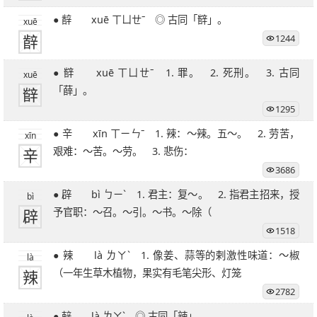
27笔字
28笔字
29笔字
30笔字
31笔字
● 辪 xuē ㄒㄩㄝˉ ◎ 古同「辥」。
xuē
32笔字
33笔字
34笔字
35笔字
36笔字
辪
1244
39笔字
51笔字
● 辥 xuē ㄒㄩㄝˉ 1. 罪。 2. 死刑。 3. 古同
xuē
辥
「薛」。
1295
● 辛 xīn ㄒㄧㄣˉ 1. 辣：～辣。五～。 2. 劳苦，
xīn
辛
艰难：～苦。～劳。 3. 悲伤：
3686
● 辟 bì ㄅㄧˋ 1. 君主：复～。 2. 指君主招来，授
bì
辟
予官职：～召。～引。～书。～除（
1518
● 辣 là ㄌㄚˋ 1. 像姜、蒜等的剌激性味道：～椒
là
辣
（一年生草木植物，果实有毛笔尖形、灯笼
2782
● 辢 là ㄌㄚˋ ◎ 古同「辣」。