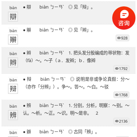
● 辯 biàn ㄅㄧㄢˋ ◎ 见「辩」。
biàn
辯
1404
● 辮 biàn ㄅㄧㄢˋ ◎ 见「辫」。
biàn
辮
928
● 辫 biàn ㄅㄧㄢˋ 1. 把头发分股编成的带状物：发
biàn
辫
（fà）～。～子（ａ．发辫；ｂ．像辫
1792
● 辩 biàn ㄅㄧㄢˋ ◎ 说明是非或争论真假：分～
biàn
辩
（亦作「分辨」）。争～。答～。～白。～驳
1768
● 辨 biàn ㄅㄧㄢˋ 1. 分别，分析，明察：～别。～
biàn
辨
认。～析。～正。～识。明～是非。 2
2136
● 辧 biàn ㄅㄧㄢˋ ◎ 古同「辨」。
biàn