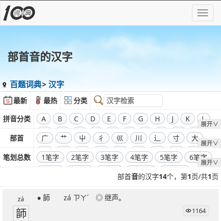
部首音的汉字
百题词典
汉字
最新
最热
分类
拼音分类
A
B
C
D
E
F
G
H
J
K
L
展开∨
M
N
O
P
Q
R
S
T
W
X
部首
广
艹
屮
彳
巛
川
辶
寸
大
展开∨
Y
Z
飞
干
工
弓
廾
囗
己
彐
彑
笔划总数
1笔字
2笔字
3笔字
4笔字
5笔字
6笔字
展开∨
巾
口
全部偏旁部首
7笔字
8笔字
9笔字
10笔字
11笔字
部首
音
的汉字
14
个，第
1
页/共
1
页
12笔字
13笔字
14笔字
15笔字
16笔字
● 韴 zá ㄗㄚˊ ◎ 继声。
17笔字
18笔字
19笔字
20笔字
21笔字
zá
韴
1164
22笔字
23笔字
24笔字
25笔字
26笔字