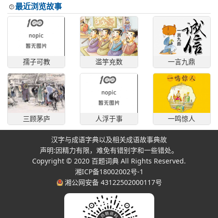
最近浏览故事
孺子可教
滥竽充数
一言九鼎
三顾茅庐
人浮于事
一鸣惊人
汉字与成语字典以及相关成语故事典故
声明:因精力有限，难免有错别字和一些错处。
Copyright © 2020
百题词典
All Rights Reserved.
湘ICP备18002002号-1
湘公网安备 43122502000117号