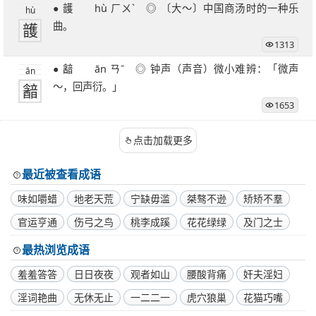
● 頀 hù ㄏㄨˋ ◎ 〔大～〕中国商汤时的一种乐
hù
頀
曲。
1313
● 韽 ān ㄢˉ ◎ 钟声（声音）微小难辨：「微声
ān
韽
～，回声衍。」
1653
点击加载更多
最近被查看成语
味如嚼蜡
地老天荒
宁缺毋滥
桀骜不逊
矫矫不羣
官运亨通
伤弓之鸟
桃李成蹊
花花绿绿
及门之士
最热浏览成语
羞羞答答
日日夜夜
观者如山
腰酸背痛
奸夫淫妇
淫词艳曲
无休无止
一二二一
虎穴狼巢
花猫巧嘴