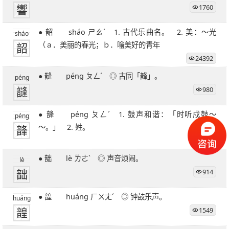
響
1760
● 韶 sháo ㄕㄠˊ 1. 古代乐曲名。 2. 美：～光
sháo
韶
（ａ．美丽的春光；ｂ．喻美好的青年
24392
● 韼 péng ㄆㄥˊ ◎ 古同「韸」。
péng
韼
980
● 韸 péng ㄆㄥˊ 1. 鼓声和谐：「时听戍鼓～
péng
韸
～。」 2. 姓。
806
● 韷 lè ㄌㄜˋ ◎ 声音烦闹。
lè
韷
914
● 韹 huáng ㄏㄨㄤˊ ◎ 钟鼓乐声。
huáng
韹
1549