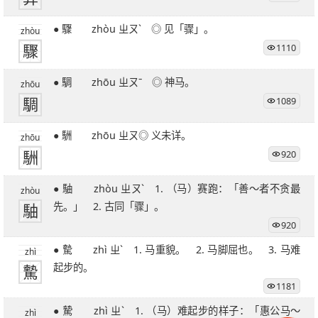
● 驟 zhòu ㄓㄡˋ ◎ 见「骤」。
zhòu
驟
1110
● 騆 zhōu ㄓㄡˉ ◎ 神马。
zhōu
騆
1089
● 駲 zhōu ㄓㄡ◎ 义未详。
zhōu
駲
920
● 駎 zhòu ㄓㄡˋ 1. （马）赛跑：「善～者不贪最
zhòu
駎
先。」 2. 古同「骤」。
920
● 驇 zhì ㄓˋ 1. 马重貌。 2. 马脚屈也。 3. 马难
zhì
驇
起步的。
1181
● 騺 zhì ㄓˋ 1. （马）难起步的样子：「惠公马～
zhì