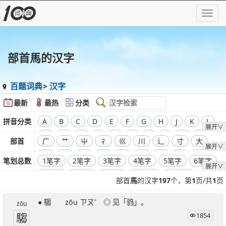
部首馬的汉字
百题词典
汉字
最新
最热
分类
拼音分类
A
B
C
D
E
F
G
H
J
K
L
展开∨
M
N
O
P
Q
R
S
T
W
X
部首
广
艹
屮
彳
巛
川
辶
寸
大
展开∨
Y
Z
飞
干
工
弓
廾
囗
己
彐
彑
笔划总数
1笔字
2笔字
3笔字
4笔字
5笔字
6笔字
展开∨
巾
口
全部偏旁部首
7笔字
8笔字
9笔字
10笔字
11笔字
部首
馬
的汉字
197
个，第
1
页/共
1
页
12笔字
13笔字
14笔字
15笔字
16笔字
● 騶 zōu ㄗㄡˉ ◎ 见「驺」。
17笔字
18笔字
19笔字
20笔字
21笔字
zōu
騶
1854
22笔字
23笔字
24笔字
25笔字
26笔字