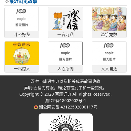
最近浏览故事
叶公好龙
一言九鼎
滥竽充数
一鸣惊人
人心所向
人人自危
汉字与成语字典以及相关成语故事典故
声明:因精力有限，难免有错别字和一些错处。
Copyright © 2020
百题词典
All Rights Reserved.
湘ICP备18002002号-1
湘公网安备 43122502000117号