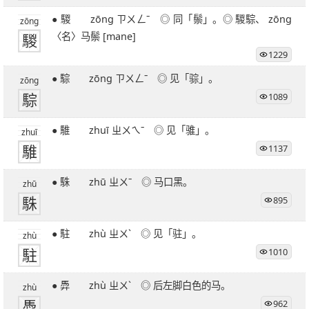
27笔字
28笔字
29笔字
30笔字
31笔字
● 騣 zōng ㄗㄨㄥˉ ◎ 同「鬃」。◎ 騣騌、 zōng
zōng
32笔字
33笔字
34笔字
35笔字
36笔字
騣
〈名〉马鬃 [mane]
39笔字
51笔字
1229
● 騌 zōng ㄗㄨㄥˉ ◎ 见「骔」。
zōng
騌
1089
● 騅 zhuī ㄓㄨㄟˉ ◎ 见「骓」。
zhuī
騅
1137
● 駯 zhū ㄓㄨˉ ◎ 马口黑。
zhū
駯
895
● 駐 zhù ㄓㄨˋ ◎ 见「驻」。
zhù
駐
1010
● 馵 zhù ㄓㄨˋ ◎ 后左脚白色的马。
zhù
馵
962