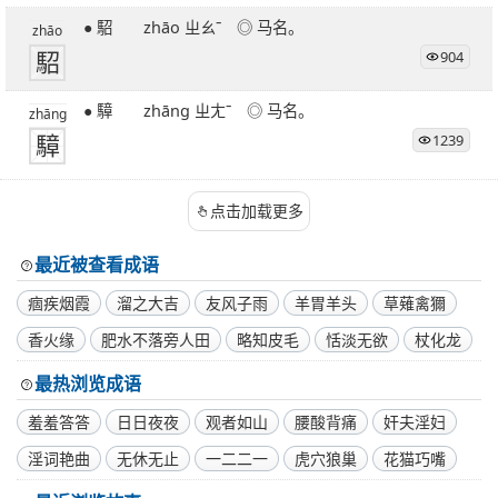
● 駋 zhāo ㄓㄠˉ ◎ 马名。
zhāo
駋
904
● 騿 zhāng ㄓㄤˉ ◎ 马名。
zhāng
騿
1239
点击加载更多
最近被查看成语
痼疾烟霞
溜之大吉
友风子雨
羊胃羊头
草薙禽獮
香火缘
肥水不落旁人田
略知皮毛
恬淡无欲
杖化龙
最热浏览成语
羞羞答答
日日夜夜
观者如山
腰酸背痛
奸夫淫妇
淫词艳曲
无休无止
一二二一
虎穴狼巢
花猫巧嘴