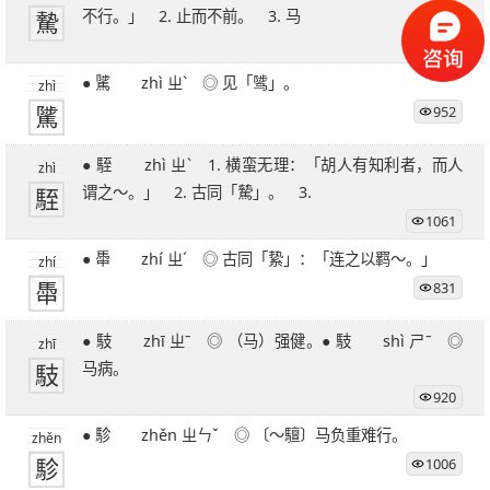
騺
不行。」 2. 止而不前。 3. 马
1104
● 騭 zhì ㄓˋ ◎ 见「骘」。
zhì
騭
952
● 駤 zhì ㄓˋ 1. 横蛮无理：「胡人有知利者，而人
zhì
駤
谓之～。」 2. 古同「騺」。 3.
1061
● 馽 zhí ㄓˊ ◎ 古同「絷」：「连之以羁～。」
zhí
馽
831
● 馶 zhī ㄓˉ ◎ （马）强健。● 馶 shì ㄕˉ ◎
zhī
馶
马病。
920
● 駗 zhěn ㄓㄣˇ ◎ 〔～驙〕马负重难行。
zhěn
駗
1006