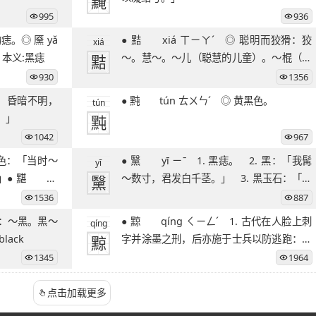
黤
995
936
● 黠 xiá ㄒㄧㄚˊ ◎ 聪明而狡猾：狡
xiá
。本义:黑痣
黠
～。慧～。～儿（聪慧的儿童）。～棍（狡
猾的恶棍）。
930
1356
● 黗 tún ㄊㄨㄣˊ ◎ 黄黑色。
tún
。」
黗
1042
967
● 黳 yī ㄧˉ 1. 黑痣。 2. 黑：「我髯
yī
」● 黮 sh
黳
～数寸，君发白千茎。」 3. 黑玉石：「子
石
1536
887
● 黥 qíng ㄑㄧㄥˊ 1. 古代在人脸上刺
qíng
lack
黥
字并涂墨之刑，后亦施于士兵以防逃跑：～
首。 2
1345
1964
点击加载更多