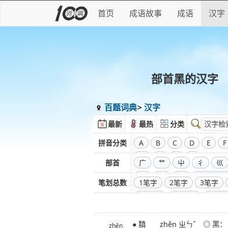
首页
成语故事
成语
汉字
部首黑的汉字
百题词典
汉字
最新
最热
分类
拼音分类
A
B
C
D
E
F
W
X
Y
Z
部首
广
艹
屮
彳
巛
彑
巾
口
全部偏旁
笔划总数
1笔字
2笔字
3笔字
11笔字
12笔字
13笔
20笔字
21笔字
22笔
● 黰 zhěn ㄓㄣˇ ◎ 黑：「有黑泉如～
29笔字
30笔字
31笔
zhěn