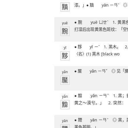
黰
漆。」● 黰 yān 
51笔字
● 黦 yuè ㄩㄝˋ 1. 黄黑色。 2. 东西
yuè
黦
打湿后出现黄黑色斑纹：「空
袖～。
● 黟 yī ㄧˉ 1. 黑木。 2. 黑。◎ 黟 yī
yī
黟
〈名〉(1) 黑木 [black wo
● 黶 yǎn ㄧㄢˇ ◎ 
yǎn
黶
● 黭 yǎn ㄧㄢˇ 1. 黑；昏暗：「类曛
yǎn
黭
黄之～漠兮。」 2. 突然
之。」◎
● 黫 yān ㄧㄢˉ ◎ 黑，黑色：「～然
yān
黑色甚明。」