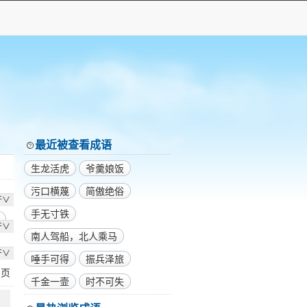
最近被查看成语
生龙活虎
爷羹娘饭
污口横蔑
简傲绝俗
开∨
手无寸铁
开∨
南人驾船，北人乘马
开∨
唾手可得
振兵泽旅
1
页
千金一壸
时不可失