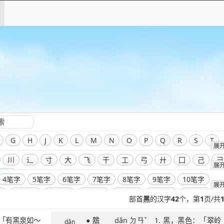
G
H
J
K
L
M
N
O
P
Q
R
S
T
展
川
辶
寸
大
飞
干
工
弓
廾
囗
己
彐
展
部首
4笔字
5笔字
6笔字
7笔字
8笔字
9笔字
10笔字
展
字
14笔字
15笔字
16笔字
17笔字
18笔字
19笔字
部首
黑
的汉字
42
个，第
1
页/共
字
23笔字
24笔字
25笔字
26笔字
27笔字
28笔字
● 黵 dǎn ㄉㄢˇ 1. 黑，黑色：「翠岭
字
32笔字
33笔字
34笔字
35笔字
36笔字
39笔字
dǎn