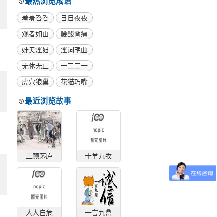
最热浏览成语
羞羞答答
日日夜夜
观者如山
腰酸背痛
奸夫淫妇
淫词艳曲
无休无止
一二二一
虎穴狼巢
花猫巧嘴
最近浏览故事
三顾茅庐
十羊九牧
人人自危
一言九鼎