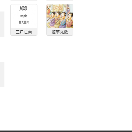
三户亡秦
滥竽充数