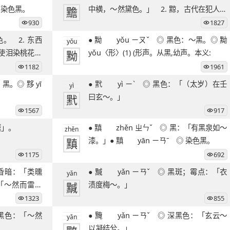
ㄧㄢˉ ◎ 染色黑。
黵
中横，～然黛色。」 2. 黥，古代在犯人或
奴婢、
930
1827
● 黝 yǒu ㄧㄡˇ ◎ 黑色：～黑。◎ 黝
yǒu
使泪染桃花双
黝
yǒu〈形〉(1) (形声。从黑,幼声。本义:
1182
1961
● 黓 yì ㄧˋ ◎ 黑色：「（太岁）在壬
yì
黓
曰玄～。」
1567
917
见「黡」。
● 黰 zhěn ㄓㄣˇ ◎ 黑：「有黑泉如～
zhěn
黰
漆。」● 黰 yān ㄧㄢˉ ◎ 染色黑。
1175
692
● 黬 yǎn ㄧㄢˇ ◎ 黑斑；霉点：「衣
yǎn
：「～然而雷击
黬
渍度梅～。」
1323
855
● 黤 yǎn ㄧㄢˇ ◎ 深黑色：「玄云～
yǎn
以凝结兮。」