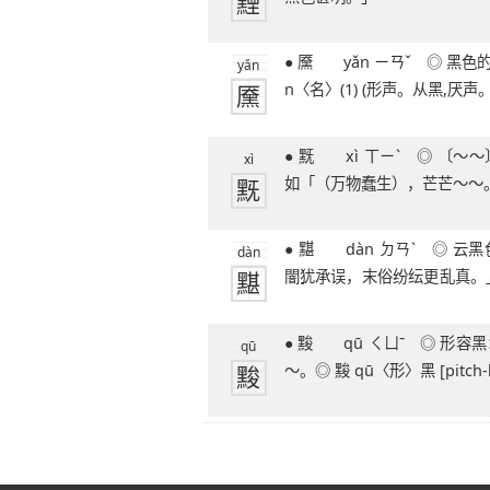
黫
● 黡 yǎn ㄧㄢˇ ◎ 黑色的痣。◎ 黡 yǎ
yǎn
黡
n〈名〉(1) (形声。从黑,厌声
● 黖 xì ㄒㄧˋ ◎ 〔～～〕昏暗不明，
xì
黖
如「（万物蠢生），芒芒～～
● 黮 dàn ㄉㄢˋ ◎ 云黑色：「当时～
dàn
黮
闇犹承误，末俗纷纭更乱真。
èn
● 黢 qū ㄑㄩˉ ◎ 形容黑：～黑。黑～
qū
黢
～。◎ 黢 qū〈形〉黑 [pitch-b