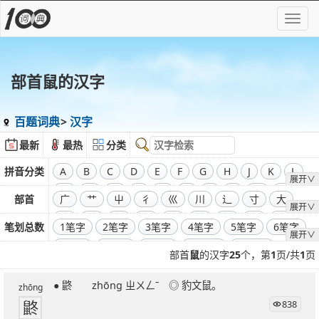
部首鼠的汉字
百题词典
汉字
最新
最热
分类
拼音分类
A
B
C
D
E
F
G
H
J
K
L
展开∨
M
N
O
P
Q
R
S
T
W
X
部首
广
艹
屮
彳
巛
川
辶
寸
大
展开∨
Y
Z
飞
干
工
弓
廾
囗
己
彐
彑
笔划总数
1笔字
2笔字
3笔字
4笔字
5笔字
6笔字
展开∨
巾
口
全部偏旁部首
7笔字
8笔字
9笔字
10笔字
11笔字
部首
鼠
的汉字
25
个，第
1
页/共
1
页
12笔字
13笔字
14笔字
15笔字
16笔字
● 鼨 zhōng ㄓㄨㄥˉ ◎ 豹文鼠。
17笔字
18笔字
19笔字
20笔字
21笔字
zhōng
鼨
838
22笔字
23笔字
24笔字
25笔字
26笔字