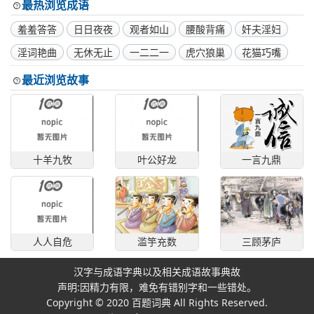
最热浏览成语
羞羞答答
日日夜夜
观者如山
腰酸背痛
奸夫淫妇
淫词艳曲
无休无止
一二二一
虎穴狼巢
花猫巧嘴
最近浏览故事
十羊九牧
叶公好龙
一言九鼎
人人自危
滥竽充数
三顾茅庐
汉字与成语字典以及相关成语故事典故
声明:因精力有限，难免有错别字和一些错处。
Copyright © 2020
百题词典
All Rights Reserved.