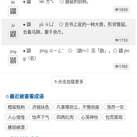
● 鼺 léi ㄌㄟˊ ◎ 鼯鼠的别称。
léi
鼺
1633
● 鼳 jú ㄐㄩˊ ◎ 古书上说的一种大兽，形状像鼠，
jú
鼳
长着马蹄，重千余斤。
1153
● 鼱 jīng ㄐㄧㄥˉ ◎ 〔鼩～〕见「鼩」。◎ 鼱 jīn
jīng
鼱
g〈名〉
1765
点击加载更多
最近被查看成语
稽留聒剌
济弱扶危
凡事豫则立，不豫则废
荡然一空
人心惶惶
怡声下气
四两红肉
心荡神怡
包荒匿瑕
蠖屈蜗潜