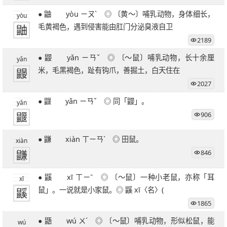
27笔字
28笔字
29笔字
30笔字
31笔字
● 鼬 yòu ㄧㄡˋ ◎ 〔黄～〕哺乳动物，身体细长，
yòu
32笔字
33笔字
34笔字
35笔字
36笔字
鼬
毛黄褐色，遇到侵害能由肛门分泌臭液自卫
39笔字
51笔字
2189
● 鼹 yǎn ㄧㄢˇ ◎ 〔～鼠〕哺乳动物，长十余厘
yǎn
鼹
米，毛黑褐色，趾有钩爪，善掘土，白天住在
2027
● 鼴 yǎn ㄧㄢˇ ◎ 同「鼹」。
yǎn
鼴
906
● 鼸 xiàn ㄒㄧㄢˋ ◎ 田鼠。
xiàn
鼸
846
● 鼷 xī ㄒㄧˉ ◎ 〔～鼠〕一种小老鼠，亦称「耳
xī
鼷
鼠」。一说就是小家鼠。◎ 鼷 xī〈名〉(
1865
● 鼯 wú ㄨˊ ◎ 〔～鼠〕哺乳动物，形似松鼠，能
wú