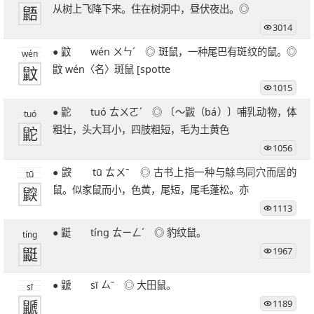
鼯
从树上飞降下来。住在树洞中，昼伏夜出。◎
3014
● 鼤 wén ㄨㄣˊ ◎ 斑鼠，一种尾巴有斑纹的鼠。◎
wén
鼤
鼤 wén〈名〉斑鼠 [spotte
1015
● 鼧 tuó ㄊㄨㄛˊ ◎ 〔～鼥（bá）〕哺乳动物，体
tuó
鼧
粗壮，头大耳小，四肢粗短，毛为土黄色
1056
● 鼵 tū ㄊㄨˉ ◎ 古书上指一种与鵌鸟同穴而居的
tū
鼵
鼠。似家鼠而小，色黄，尾短，尾毛蓬松。亦
1113
● 鼮 tíng ㄊㄧㄥˊ ◎ 豹纹鼠。
tíng
鼮
1967
● 鼶 sī ㄙˉ ◎ 大田鼠。
sī
鼶
1189