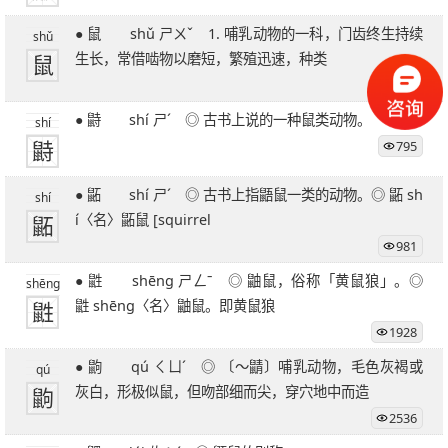
● 鼠 shǔ ㄕㄨˇ 1. 哺乳动物的一科，门齿终生持续
shǔ
鼠
生长，常借啮物以磨短，繁殖迅速，种类
2112
● 鼭 shí ㄕˊ ◎ 古书上说的一种鼠类动物。
shí
鼭
795
● 鼫 shí ㄕˊ ◎ 古书上指鼯鼠一类的动物。◎ 鼫 sh
shí
鼫
í〈名〉鼫鼠 [squirrel
981
● 鼪 shēng ㄕㄥˉ ◎ 鼬鼠，俗称「黄鼠狼」。◎
shēng
鼪
鼪 shēng〈名〉鼬鼠。即黄鼠狼
1928
● 鼩 qú ㄑㄩˊ ◎ 〔～鼱〕哺乳动物，毛色灰褐或
qú
鼩
灰白，形极似鼠，但吻部细而尖，穿穴地中而造
2536